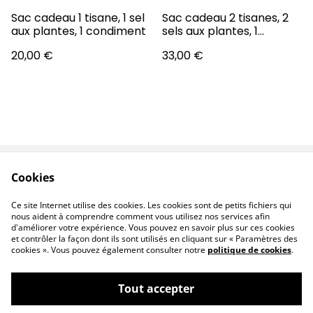
Sac cadeau 1 tisane, 1 sel
Sac cadeau 2 tisanes, 2
aux plantes, 1 condiment
sels aux plantes, 1
condiment
20,00 €
33,00 €
Cookies
Contactez-nous
Conditions
Politique de
Politique de cookies
Ce site Internet utilise des cookies. Les cookies sont de petits fichiers qui
confidentialité
nous aident à comprendre comment vous utilisez nos services afin
d'améliorer votre expérience. Vous pouvez en savoir plus sur ces cookies
et contrôler la façon dont ils sont utilisés en cliquant sur « Paramètres des
cookies ». Vous pouvez également consulter notre
politique de cookies
.
Tout accepter
©
2026
LES PRINCESSES SAUVAGES